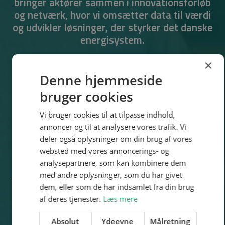
bringer aktører sammen i innovationsforløb
og netværk, hvor vi omsætter data til værdi
og udvikler løsninger, der styrker det danske
energisystem.
×
Denne hjemmeside
Gå til DEH Community
bruger cookies
Vi bruger cookies til at tilpasse indhold,
annoncer og til at analysere vores trafik. Vi
deler også oplysninger om din brug af vores
websted med vores annoncerings- og
analysepartnere, som kan kombinere dem
med andre oplysninger, som du har givet
dem, eller som de har indsamlet fra din brug
af deres tjenester.
Læs mere
Absolut
Ydeevne
Målretning