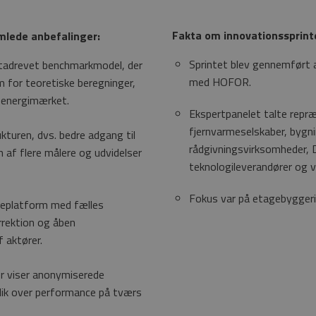
Fakta om innovationssprint
mlede anbefalinger:
Sprintet blev gennemført 
 datadrevet benchmarkmodel, der
med HOFOR.
m for teoretiske beregninger,
 energimærket.
Ekspertpanelet talte repr
fjernvarmeselskaber, bygni
kturen, dvs. bedre adgang til
rådgivningsvirksomheder,
 af flere målere og udvidelser
teknologileverandører og v
Fokus var på etagebyggeri
deplatform med fælles
rrektion og åben
 aktører.
er viser anonymiserede
lik over performance på tværs