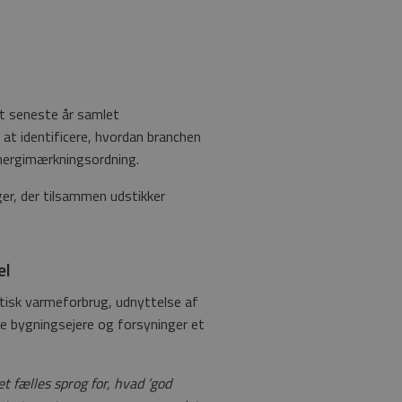
t seneste år samlet
 at identificere, hvordan branchen
energimærkningsordning.
er, der tilsammen udstikker
el
ktisk varmeforbrug, udnyttelse af
ve bygningsejere og forsyninger et
t fælles sprog for, hvad ’god