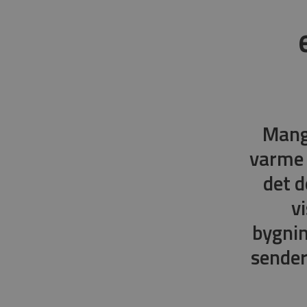
Mang
varme 
det d
v
bygnin
sender