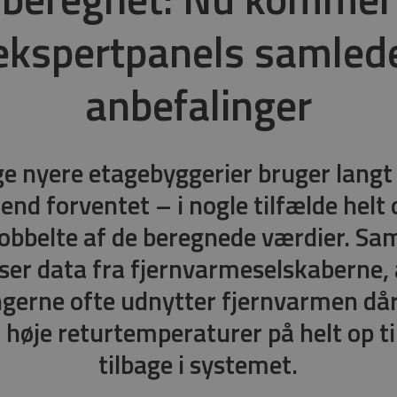
ekspertpanels samled
anbefalinger
e nyere etagebyggerier bruger langt
end forventet – i nogle tilfælde helt
obbelte af de beregnede værdier. Sa
iser data fra fjernvarmeselskaberne, 
gerne ofte udnytter fjernvarmen dår
 høje returtemperaturer på helt op ti
tilbage i systemet.