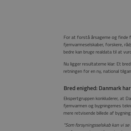
For at forstå årsagerne og finde 
fjernvarmeselskaber, forskere, råd
bedre kan bruge realdata til at v
Nu ligger resultaterne klar: Et b
retningen for en ny, national tilg
Bred enighed: Danmark har
Ekspertgruppen konkluderer, at Da
fjernvarmen og bygningernes tekni
mere retvisende billede af bygning
"Som forsyningsselskab kan vi se u