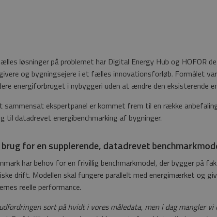
fælles løsninger på problemet har Digital Energy Hub og HOFOR de
givere og bygningsejere i et fælles innovationsforløb. Formålet var
urdere energiforbruget i nybyggeri uden at ændre den eksisterende 
redt sammensat ekspertpanel er kommet frem til en række anbefaling
ang til datadrevet energibenchmarking af bygninger.
 brug for en supplerende, datadrevet benchmarkmod
nmark har behov for en frivillig benchmarkmodel, der bygger på fa
ske drift. Modellen skal fungere parallelt med energimærket og gi
ernes reelle performance.
dfordringen sort på hvidt i vores måledata, men i dag mangler vi e