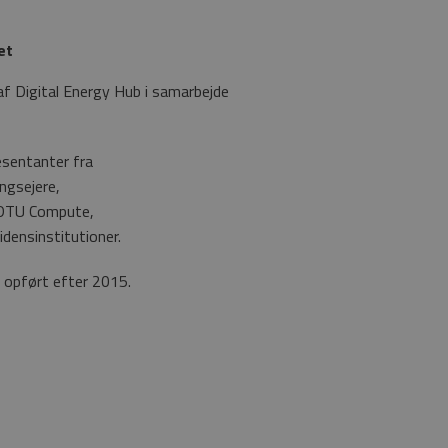
et
af Digital Energy Hub i samarbejde
æsentanter fra
ngsejere,
 DTU Compute,
idensinstitutioner.
 opført efter 2015.