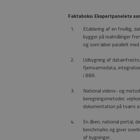
Faktaboks: Ekspertpanelets sa
Etablering af en frivillig,
bygger på realmålinger fre
og som løber parallelt med
Udbygning af datainfrastru
fjernvarmedata, integration
i BBR.
National videns- og meto
beregningsmetoder, vejrko
dokumentation på tværs af
En åben, national portal, d
benchmarks og giver overb
af bygninger.