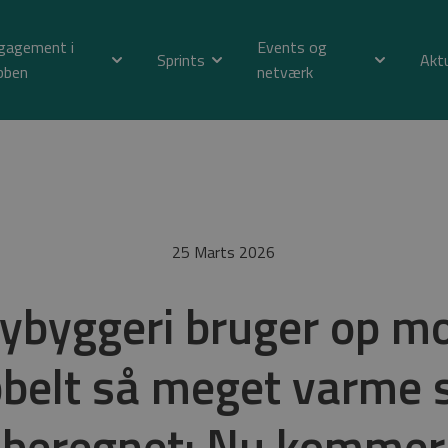
gagement i
Events og
Sprints
Akt
bben
netværk
25 Marts 2026
ybyggeri bruger op m
belt så meget varme
beregnet: Nu kommer