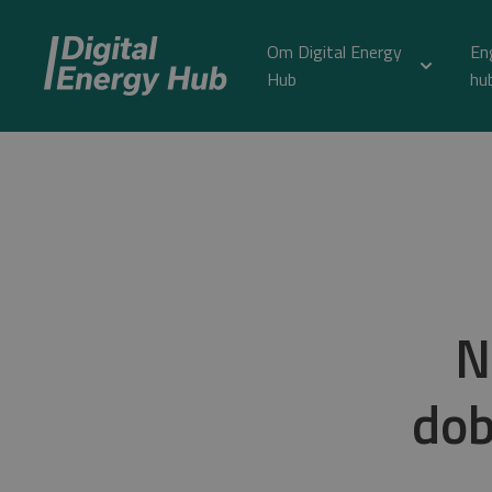
Om Digital Energy
En
Hub
hu
N
dob