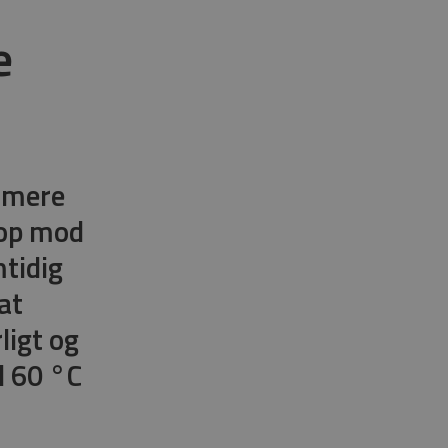
e
 mere
 op mod
mtidig
at
ligt og
l 60 °C