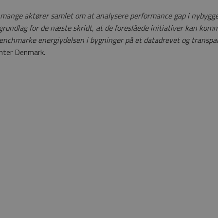
å mange aktører samlet om at analysere performance gap i nybyggeri
 grundlag for de næste skridt, at de foreslåede initiativer kan kom
nchmarke energiydelsen i bygninger på et datadrevet og transpar
enter Denmark.