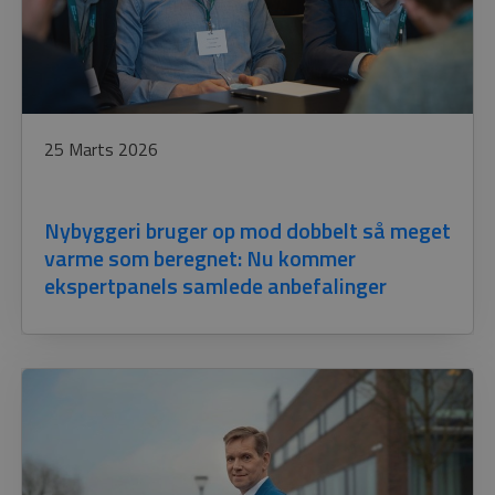
25 Marts 2026
Nybyggeri bruger op mod dobbelt så meget
varme som beregnet: Nu kommer
ekspertpanels samlede anbefalinger