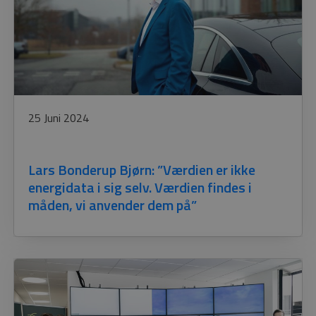
25 Juni 2024
Lars Bonderup Bjørn: ”Værdien er ikke
energidata i sig selv. Værdien findes i
måden, vi anvender dem på”