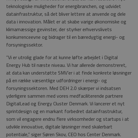
teknologiske muligheder for energibranchen, og udvidet
datainfrastruktur, så det bliver lettere at anvende og dele
data i innovation. Målet er at skabe varige økonomiske og
klimamæssige gevinster, der styrker erhvervslivets
konkurrenceevne og bidrager til en bæredygtig energi- og
forsyningssektor.
”Vi er utrolig glade for at kunne løfte arbejdet i Digital
Energy Hub til næste niveau. Vi har allerede demonstreret,
at data kan understøtte SMV’er i at finde konkrete løsninger
på en række væsentlige udfordringer i energi- og
forsyningssektoren. Med DEH 2.0 skærper vi indsatsen
yderligere sammen med vores medfaciliterende partnere
DigitalLead og Energy Cluster Denmark. Vi lancerer et nyt
sprintdesign og en markant forbedret datainfrastruktur,
som vil engagere endnu flere virksomheder og startups i at
udvikle innovative, digitale løsninger med skalerbart
potentiale,” siger Søren Skov, CEO hos Center Denmark.