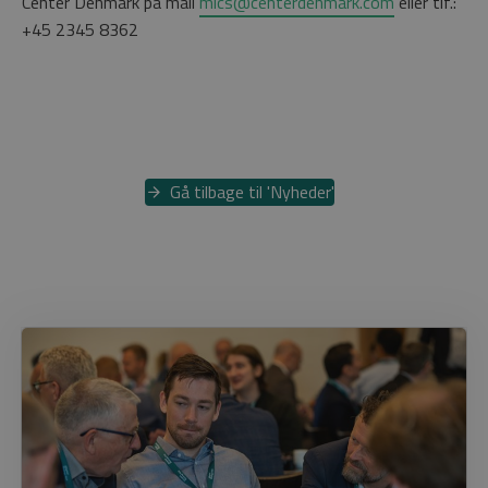
Center Denmark på mail
mics@centerdenmark.com
eller tlf.:
+45 2345 8362
Gå tilbage til 'Nyheder'