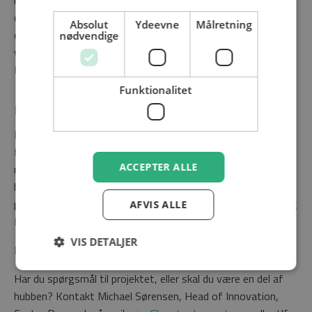
om vækstlaget og udviklingen af nye, digitale
Absolut
Ydeevne
Målretning
energiløsninger. Derfor deltager Energinet naturligt i den
nødvendige
videre udvikling af hubben,” siger Nicolaj Nørgaard Peulicke,
IT-direktør/CIO i Energinet.
Funktionalitet
Fakta om Digital Energy Hub 2.0
Digital Energy Hub 2.0 er en innovationshub, der er
finansieret af Industriens Fond fra 2025-2028 med 19,7
ACCEPTER ALLE
mio. kr. Projektet involverer en strategisk partnergruppe
bestående af EWII og Energinet samt en faciliterende
partnergruppe bestående af Center Denmark, DigitalLead og
AFVIS ALLE
Energy Cluster Denmark.
VIS DETALJER
Læs mere på
www.digitalenergyhub.dk
Har du spørgsmål til projektet, eller skal du være en del af
hubben? Kontakt Michael Sørensen, Head of Innovation,