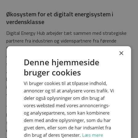
Økosystem for et digitalt energisystem i
verdensklasse
Digital Energy Hub arbejder tæt sammen med strategiske
partnere fra industrien og videnspartnere fra førende
forsknings- og vidensinstitutioner for at fremme digital
×
energiteknologisk innovation. I et sprint med Energinet
Denne hjemmeside
samlede hubben f.eks. 25 eksperter, der fik udviklet
bruger cookies
anbefalinger og handlingsplaner for, hvordan man sikrer
balance i elsystemet, og hvordan små enheder kan
Vi bruger cookies til at tilpasse indhold,
inkluderes. Energinet ser frem til at fortsætte som
annoncer og til at analysere vores trafik. Vi
strategisk partner og skabe lignende resultater.
deler også oplysninger om din brug af
vores websted med vores annoncerings-
”I takt med den grønne omstilling af energisystemet er der
og analysepartnere, som kan kombinere
behov for løbende innovation, digitalisering og nysgerrighed
dem med andre oplysninger, som du har
for, at vi sammen finder kreative løsninger på de
givet dem, eller som de har indsamlet fra
udfordringer, vi står overfor. Digital Energy Hubs formål er
din brug af deres tjenester.
Læs mere
netop at lave en ramme, der kan være med til at støtte op