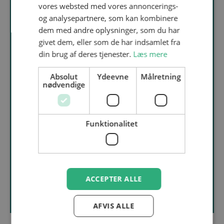
Roar Hestbek Nicolaisen, Lead Energy
vores websted med vores annoncerings-
Storage Expert ved Hybrid Greentech
og analysepartnere, som kan kombinere
dem med andre oplysninger, som du har
14:00-14:15: Power-to-X: Digitalisering for
givet dem, eller som de har indsamlet fra
en fleksibel drift af anlæg
din brug af deres tjenester.
Læs mere
Gunnar Rohde, Research and Development
Specialist ved Teknologisk Institut
Absolut
Ydeevne
Målretning
nødvendige
14:15-14:30: Fælles dialog og feedback
samt afsluttende bemærkninger
Tore Friis Gad Kjeld, Head of Data Services
Funktionalitet
ved Center Denmark
Gunnar Rohde, Research and Development
Specialist ved Teknologisk Institut
Roar Hestbek Nicolaisen, Lead Energy
ACCEPTER ALLE
Storage Expert ved Hybrid Greentech
AFVIS ALLE