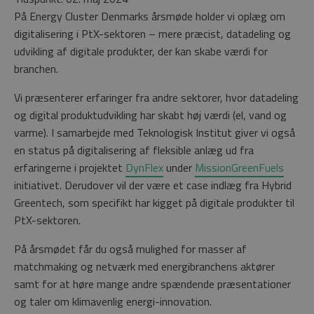
På Energy Cluster Denmarks årsmøde holder vi oplæg om
digitalisering i PtX-sektoren – mere præcist, datadeling og
udvikling af digitale produkter, der kan skabe værdi for
branchen.
Vi præsenterer erfaringer fra andre sektorer, hvor datadeling
og digital produktudvikling har skabt høj værdi (el, vand og
varme). I samarbejde med Teknologisk Institut giver vi også
en status på digitalisering af fleksible anlæg ud fra
erfaringerne i projektet
DynFlex
under
MissionGreenFuels
initiativet. Derudover vil der være et case indlæg fra Hybrid
Greentech, som specifikt har kigget på digitale produkter til
PtX-sektoren.
På årsmødet får du også mulighed for masser af
matchmaking og netværk med energibranchens aktører
samt for at høre mange andre spændende præsentationer
og taler om klimavenlig energi-innovation.