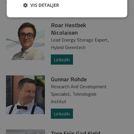
Talere
VIS DETALJER
Roar Hestbek
Nicolaisen
Lead Energy Storage Expert,
Hybrid Greentech
LinkedIn
Gunnar Rohde
Research And Development
Specialist, Teknologisk
Institut
LinkedIn
Tore Friis Gad Kjeld