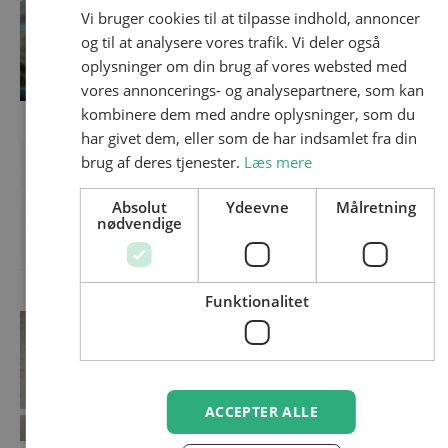
Head of Industry Sales, KMD
Vi bruger cookies til at tilpasse indhold, annoncer
og til at analysere vores trafik. Vi deler også
LinkedIn
oplysninger om din brug af vores websted med
vores annoncerings- og analysepartnere, som kan
kombinere dem med andre oplysninger, som du
har givet dem, eller som de har indsamlet fra din
Andreas Simoni Huse
brug af deres tjenester.
Læs mere
Pedersen
Ingeniør, Energinet
Absolut
Ydeevne
Målretning
nødvendige
LinkedIn
Funktionalitet
Niels Martin Sunesen
Konsulent, Green Power
Denmark
ACCEPTER ALLE
LinkedIn