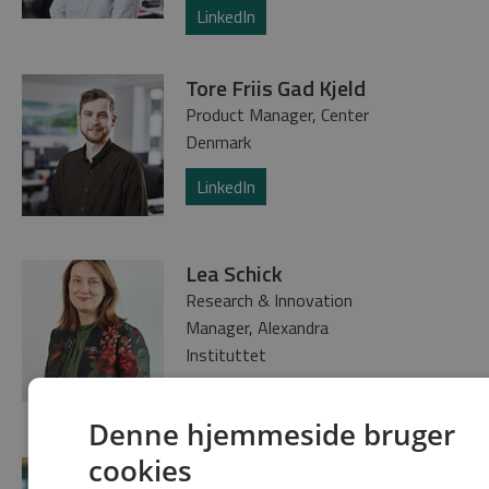
LinkedIn
Tore Friis Gad Kjeld
Product Manager, Center
Denmark
LinkedIn
Lea Schick
Research & Innovation
Manager, Alexandra
Instituttet
LinkedIn
Denne hjemmeside bruger
cookies
Benjamin Nørby