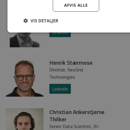
AFVIS ALLE
Claus Amtrup Andersen
Direktør, EURISCO
VIS DETALJER
LinkedIn
Henrik Stærmose
Direktør, NeoGrid
Technologies
LinkedIn
Christian Ankerstjerne
Thilker
Senior Data Scientist, AI-