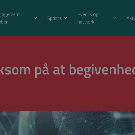
gagement i
Events og
Sprints
Akt
bben
netværk
ksom på at begivenhed