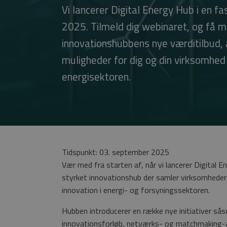
Vi lancerer Digital Energy Hub i en f
2025. Tilmeld dig webinaret, og få 
innovationshubbens nye værditilbud, 
muligheder for dig og din virksomhed i
energisektoren.
Tidspunkt: 03. september 2025
Vær med fra starten af, når vi lancerer Digital E
styrket innovationshub der samler virksomheder
innovation i energi- og forsyningssektoren.
Hubben introducerer en række nye initiativer så
innovationsforløb, netværks- og matchmaking-ak