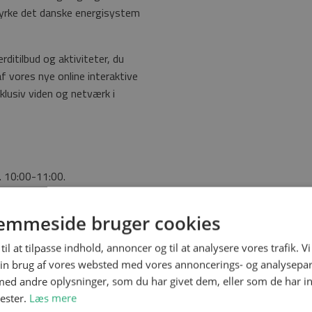
tyrke det danske energisystem
ditilbud og aktiviteter, du
f vores nye online interaktive
klusiv viden og netværk i
. 10:00-11:00.
emmeside bruger cookies
gy Cluster Denmark
og
til at tilpasse indhold, annoncer og til at analysere vores trafik. V
in brug af vores websted med vores annoncerings- og analysepa
d andre oplysninger, som du har givet dem, eller som de har in
nester.
Læs mere