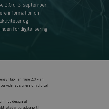
ase 2.0 d. 3. september
mere information om
aktiviteter og
nden for digitalisering i
nergy Hub i en fase 2.0 - en
 og videnspartnere om digital
som nyt design af
tiviteter og adgang til