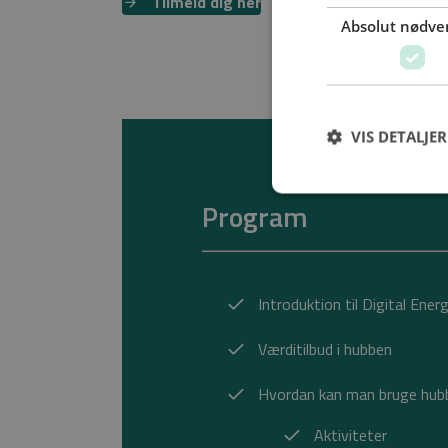
Tilmeld dig her
Absolut nødve
VIS DETALJER
Program
Introduktion til Digital Ene
Værditilbud i hubben
Hvordan kan man bruge hubb
Aktiviteter​