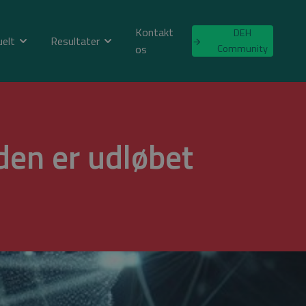
Kontakt
DEH
uelt
Resultater
os
Community
en er udløbet