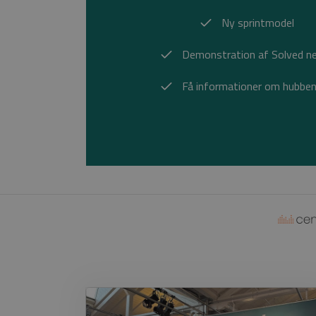
Ny sprintmodel
Demonstration af Solved n
Få informationer om hubben