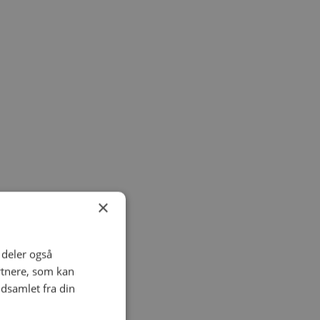
×
i deler også
rtnere, som kan
dsamlet fra din