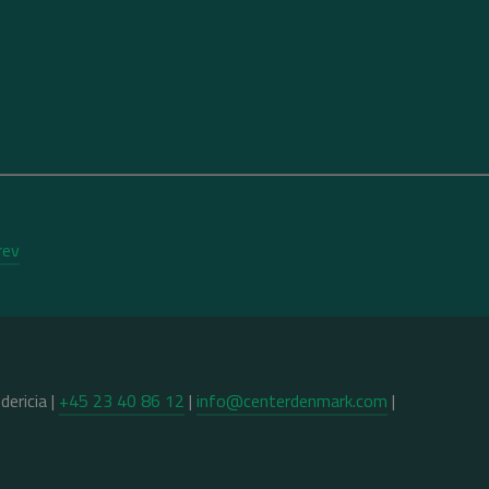
rev
ericia |
+45 23 40 86 12
|
info@centerdenmark.com
|